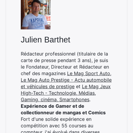
Julien Barthet
Rédacteur professionnel (titulaire de la
carte de presse pendant 3 ans), je suis
le Fondateur, Directeur et Rédacteur en
chef des magazines
Le Mag Sport Auto
,
Le Mag Auto Prestige - Actu automobile
et véhicules de prestige
et
Le Mag Jeux
High-Tech - Technologie, Médias,
Gaming, cinéma, Smartphones
.
Expérience de Gamer et de
collectionneur de mangas et Comics
Fort d'une solide expérience en
compétition avec 55 courses au
compteur, j'ai évolué dans diverses