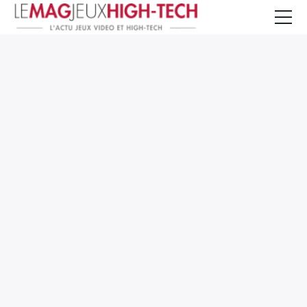
Jeux Vidéo
PC et Hardware
Smartphone et Tablettes
High-Tech
Mangas et Comics
TV, cinéma
Test