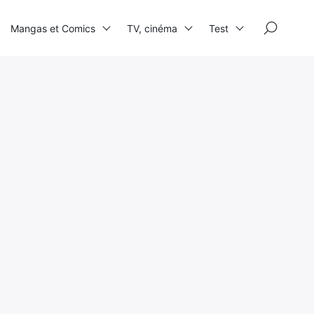
×
Mangas et Comics
TV, cinéma
Test