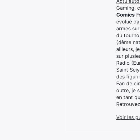
Actu auto
Gaming, 
Comics
Fo
évolué dan
armes sur
du tourno
(4ème nat
ailleurs, 
sur plusi
Radio (Eu
Saint Sei
des figur
Fan de cin
outre, je 
en tant q
Retrouve
Voir les p