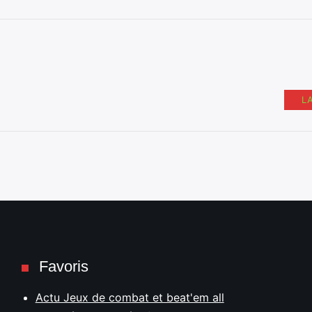
L
Favoris
Actu Jeux de combat et beat'em all