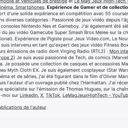
mobile et véhicules de prestige
et
Le Mag Jeux High-Tech -
cinéma, Smartphones
.
Expérience de Gamer et de collecti
rt d'une solide expérience en compétition avec 55 courses
s diverses catégories : Passionné de jeux vidéo depuis l'âge
 consoles Nintendo Nes et Gameboy. J'ai également été séle
i du jeu vidéo Gamecube Super Smash Bros Melee sur la 
ional). Expérience de Pigiste pour Jeux Video.com, Le Nouv
je suis intervenu en tant qu'expert des jeux vidéo Fitness B
eurs émissions de radio dont Virging Radio (RTL2) :
Mon inte
rope 2)
Je suis aussi passionné de Tech, de comics (Marve
ya. Je possède une collection de casques et accessoires Ma
ines Myth Cloth EX. Je suis également cosplayeur (Star War
éma et de séries, j'ai été figurant dans le film d'Olivier M
suis l'auteur d'un ouvrage publié chez l'Harmattan. J'ai ré
ue spécialiste sur l'émission de Thomas Hugues, sur la chaî
z-moi sur
LinkedIn
,
X
,
TikTok
,
LeMagJeuxHighTech - YouTu
ublications de l'auteur