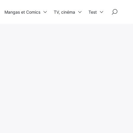
×
Mangas et Comics
TV, cinéma
Test