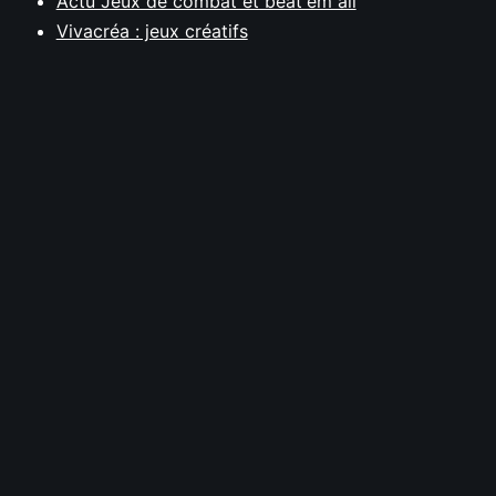
Actu Jeux de combat et beat'em all
Vivacréa : jeux créatifs