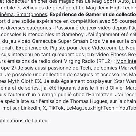
 et Rédacteur en chef des magazines
Le Mag Sport Auto
,
L
mobile et véhicules de prestige
et
Le Mag Jeux High-Tech -
cinéma, Smartphones
.
Expérience de Gamer et de collecti
rt d'une solide expérience en compétition avec 55 courses
s diverses catégories : Passionné de jeux vidéo depuis l'âge
 consoles Nintendo Nes et Gameboy. J'ai également été séle
i du jeu vidéo Gamecube Super Smash Bros Melee sur la 
ional). Expérience de Pigiste pour Jeux Video.com, Le Nouv
je suis intervenu en tant qu'expert des jeux vidéo Fitness B
eurs émissions de radio dont Virging Radio (RTL2) :
Mon inte
rope 2)
Je suis aussi passionné de Tech, de comics (Marve
ya. Je possède une collection de casques et accessoires Ma
ines Myth Cloth EX. Je suis également cosplayeur (Star War
éma et de séries, j'ai été figurant dans le film d'Olivier M
suis l'auteur d'un ouvrage publié chez l'Harmattan. J'ai ré
ue spécialiste sur l'émission de Thomas Hugues, sur la chaî
z-moi sur
LinkedIn
,
X
,
TikTok
,
LeMagJeuxHighTech - YouTu
ublications de l'auteur