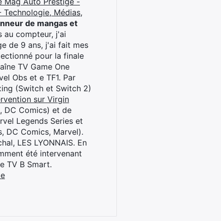
e Mag Auto Prestige -
 Technologie, Médias,
onneur de mangas et
 au compteur, j'ai
 de 9 ans, j'ai fait mes
ctionné pour la finale
chaîne TV Game One
el Obs et e TF1. Par
oxing (Switch et Switch 2)
rvention sur Virgin
l, DC Comics) et de
rvel Legends Series et
s, DC Comics, Marvel).
archal, LES LYONNAIS. En
cemment été intervenant
ne TV B Smart.
be