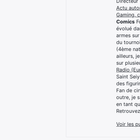
Directeur
Actu auto
Gaming, 
Comics
Fo
évolué dan
armes sur
du tourno
(4ème nat
ailleurs, 
sur plusi
Radio (Eu
Saint Sei
des figur
Fan de cin
outre, je 
en tant q
Retrouve
Voir les p