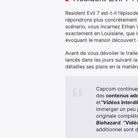
Resident Evil 7 est-t-il l’épis
répondrons plus concrètement d
scénario, vous incarnez Ethan 
exactement en Louisiane, que l
évoquant le manoir découvert 
Avant de vous dévoiler le trai
lancés dans les jours suivant la
détailles ses plans en la matiè
Capcom continuer
des
contenus add
et
“Vidéos Interdi
immerger un peu pl
originale complèt
Biohazard
.
“Vidéo
additionnel sont d