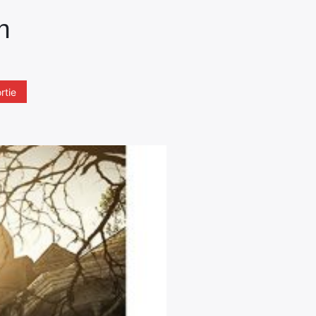
n
rtie