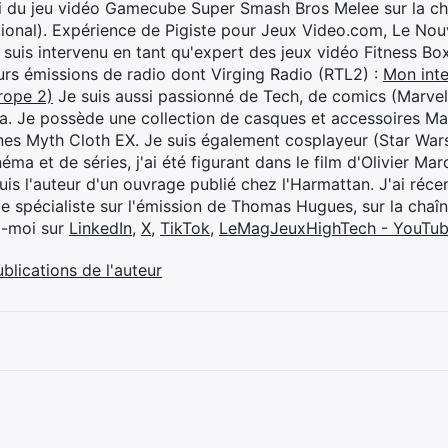
i du jeu vidéo Gamecube Super Smash Bros Melee sur la 
ional). Expérience de Pigiste pour Jeux Video.com, Le Nouv
je suis intervenu en tant qu'expert des jeux vidéo Fitness B
eurs émissions de radio dont Virging Radio (RTL2) :
Mon inte
rope 2)
Je suis aussi passionné de Tech, de comics (Marve
ya. Je possède une collection de casques et accessoires Ma
ines Myth Cloth EX. Je suis également cosplayeur (Star War
éma et de séries, j'ai été figurant dans le film d'Olivier M
suis l'auteur d'un ouvrage publié chez l'Harmattan. J'ai ré
ue spécialiste sur l'émission de Thomas Hugues, sur la chaî
z-moi sur
LinkedIn
,
X
,
TikTok
,
LeMagJeuxHighTech - YouTu
ublications de l'auteur