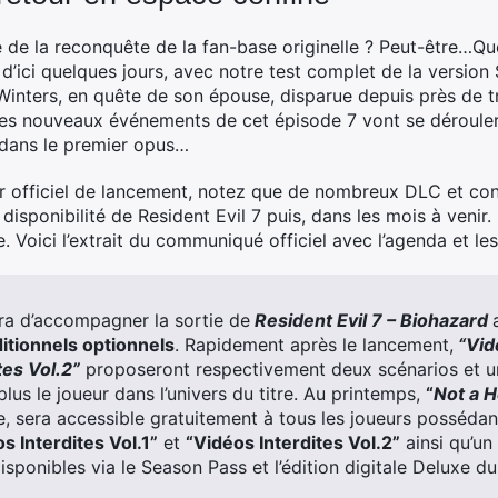
ode de la reconquête de la fan-base originelle ? Peut-être…Qu
’ici quelques jours, avec notre test complet de la version
Winters, en quête de son épouse, disparue depuis près de tr
es nouveaux événements de cet épisode 7 vont se dérouler
dans le premier opus…
ler officiel de lancement, notez que de nombreux DLC et c
 disponibilité de Resident Evil 7 puis, dans les mois à venir
re. Voici l’extrait du communiqué officiel avec l’agenda et 
a d’accompagner la sortie de
Resident
Evil
7 – Biohazard
itionnels optionnels
. Rapidement après le lancement,
“Vidé
tes Vol.2”
proposeront respectivement deux scénarios et 
us le joueur dans l’univers du titre. Au printemps,
“
Not a H
e, sera accessible gratuitement à tous les joueurs posséda
s Interdites Vol.1”
et
“Vidéos Interdites Vol.2”
ainsi qu’un
isponibles via le Season Pass et l’édition digitale Deluxe du