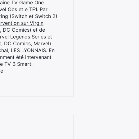
chaîne TV Game One
el Obs et e TF1. Par
oxing (Switch et Switch 2)
rvention sur Virgin
l, DC Comics) et de
rvel Legends Series et
s, DC Comics, Marvel).
archal, LES LYONNAIS. En
cemment été intervenant
ne TV B Smart.
be