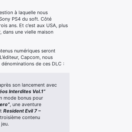
estion à laquelle nous
 Sony PS4 du soft. Côté
ois ans. Et c’est aux USA, plus
, dans une vielle maison
ontenus numériques seront
. L’éditeur, Capcom, nous
les dénominations de ces DLC :
après son lancement avec
os Interdites Vol.1”
un mode bonus pour
ero”
, une aventure
nt
Resident
Evil
7 –
 troisième contenu
 jeu.