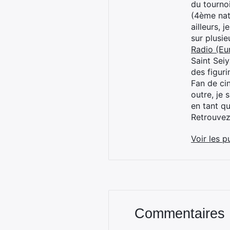
du tourno
(4ème nat
ailleurs, 
sur plusi
Radio (Eu
Saint Sei
des figur
Fan de cin
outre, je 
en tant q
Retrouve
Voir les p
Commentaires