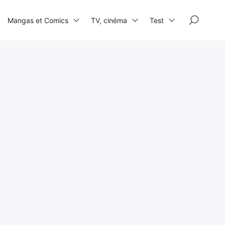
×
Mangas et Comics
TV, cinéma
Test