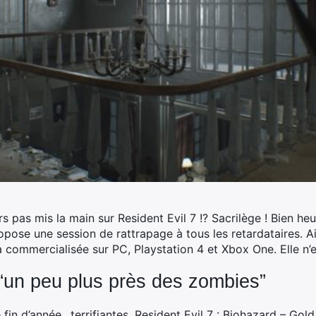
pas mis la main sur Resident Evil 7 !? Sacrilège !
Bien heu
ose une session de rattrapage à tous les retardataires. Ainsi
 commercialisée sur PC, Playstation 4 et Xbox One. Elle n’es
 “un peu plus près des zombies”
 fin d’année…terrifiantes, Resident Evil 7 : Biohazard – Gold