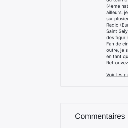
(4ème nat
ailleurs, 
sur plusi
Radio (Eu
Saint Sei
des figur
Fan de cin
outre, je 
en tant q
Retrouve
Voir les p
Commentaires