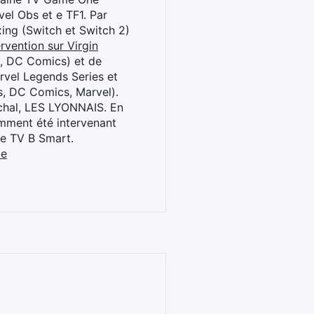
el Obs et e TF1. Par
oxing (Switch et Switch 2)
rvention sur Virgin
l, DC Comics) et de
rvel Legends Series et
s, DC Comics, Marvel).
archal, LES LYONNAIS. En
cemment été intervenant
ne TV B Smart.
be