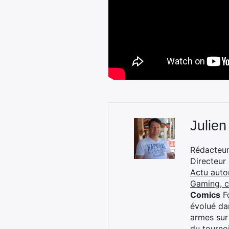
Julien
Rédacteur 
Directeur
Actu auto
Gaming, 
Comics
Fo
évolué dan
armes sur
du tourno