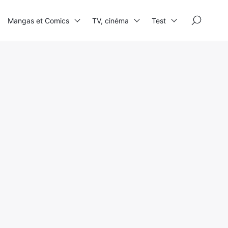
×
Mangas et Comics
TV, cinéma
Test