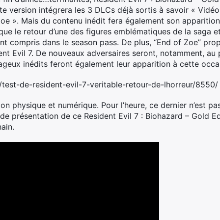
 version intégrera les 3 DLCs déjà sortis à savoir « Vidéos 
f Zoe ». Mais du contenu inédit fera également son appariti
rque le retour d’une des figures emblématiques de la saga 
nt compris dans le season pass. De plus, “End of Zoe” pro
dent Evil 7. De nouveaux adversaires seront, notamment, a
ageux inédits feront également leur apparition à cette occa
test-de-resident-evil-7-veritable-retour-de-lhorreur/8550/
ion physique et numérique. Pour l’heure, ce dernier n’est p
e présentation de ce Resident Evil 7 : Biohazard – Gold Edi
ain.