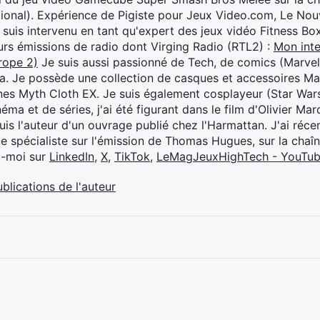
ional). Expérience de Pigiste pour Jeux Video.com, Le Nouv
je suis intervenu en tant qu'expert des jeux vidéo Fitness B
eurs émissions de radio dont Virging Radio (RTL2) :
Mon inte
rope 2)
Je suis aussi passionné de Tech, de comics (Marve
ya. Je possède une collection de casques et accessoires Ma
ines Myth Cloth EX. Je suis également cosplayeur (Star War
éma et de séries, j'ai été figurant dans le film d'Olivier M
suis l'auteur d'un ouvrage publié chez l'Harmattan. J'ai ré
ue spécialiste sur l'émission de Thomas Hugues, sur la chaî
z-moi sur
LinkedIn
,
X
,
TikTok
,
LeMagJeuxHighTech - YouTu
ublications de l'auteur