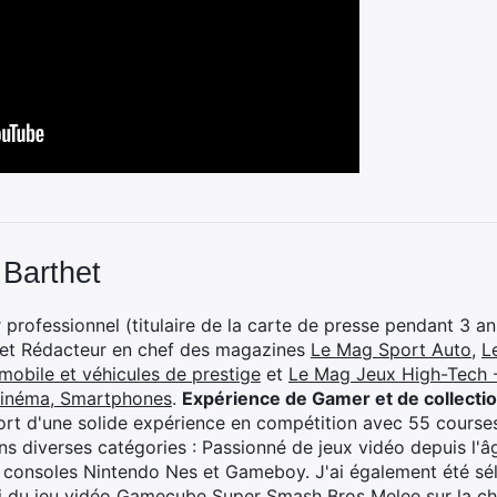
 Barthet
professionnel (titulaire de la carte de presse pendant 3 ans
 et Rédacteur en chef des magazines
Le Mag Sport Auto
,
L
mobile et véhicules de prestige
et
Le Mag Jeux High-Tech -
cinéma, Smartphones
.
Expérience de Gamer et de collecti
rt d'une solide expérience en compétition avec 55 courses
s diverses catégories : Passionné de jeux vidéo depuis l'âge
 consoles Nintendo Nes et Gameboy. J'ai également été séle
i du jeu vidéo Gamecube Super Smash Bros Melee sur la 