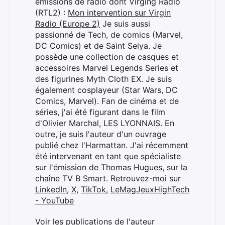
émissions de radio dont Virging Radio
(RTL2) :
Mon intervention sur Virgin
Radio (Europe 2)
Je suis aussi
passionné de Tech, de comics (Marvel,
DC Comics) et de Saint Seiya. Je
possède une collection de casques et
accessoires Marvel Legends Series et
des figurines Myth Cloth EX. Je suis
également cosplayeur (Star Wars, DC
Comics, Marvel). Fan de cinéma et de
séries, j'ai été figurant dans le film
d'Olivier Marchal, LES LYONNAIS. En
outre, je suis l'auteur d'un ouvrage
publié chez l'Harmattan. J'ai récemment
été intervenant en tant que spécialiste
sur l'émission de Thomas Hugues, sur la
chaîne TV B Smart. Retrouvez-moi sur
LinkedIn
,
X
,
TikTok
,
LeMagJeuxHighTech
- YouTube
Voir les publications de l'auteur