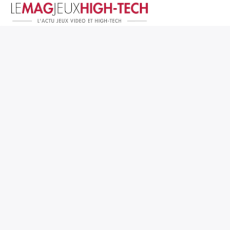
Jeux Vidéo
PC et Hardware
Smartphone et Tablettes
High-Tech
Mangas et Comics
TV, cinéma
Test