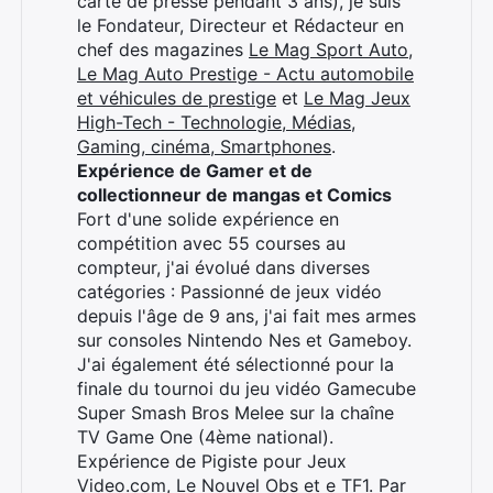
carte de presse pendant 3 ans), je suis
×
le Fondateur, Directeur et Rédacteur en
chef des magazines
Le Mag Sport Auto
,
Le Mag Auto Prestige - Actu automobile
et véhicules de prestige
et
Le Mag Jeux
High-Tech - Technologie, Médias,
Rechercher
Gaming, cinéma, Smartphones
.
:
Expérience de Gamer et de
collectionneur de mangas et Comics
Fort d'une solide expérience en
compétition avec 55 courses au
compteur, j'ai évolué dans diverses
catégories : Passionné de jeux vidéo
depuis l'âge de 9 ans, j'ai fait mes armes
sur consoles Nintendo Nes et Gameboy.
J'ai également été sélectionné pour la
finale du tournoi du jeu vidéo Gamecube
Super Smash Bros Melee sur la chaîne
TV Game One (4ème national).
Expérience de Pigiste pour Jeux
Video.com, Le Nouvel Obs et e TF1. Par