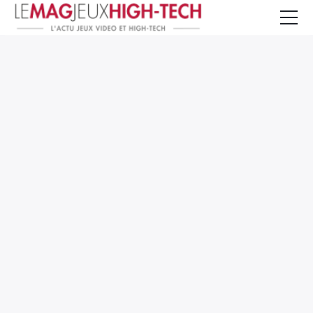
Jeux Vidéo
PC et Hardware
Smartphone et Tablettes
High-Tech
Mangas et Comics
TV, cinéma
Test