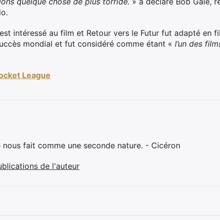
lons quelque chose de plus torride.
» a déclaré Bob Gale, r
io.
st intéressé au film et Retour vers le Futur fut adapté en fi
 succès mondial et fut considéré comme étant «
l’un des film
Rocket League
e nous fait comme une seconde nature. - Cicéron
ublications de l'auteur