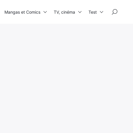
×
Mangas et Comics
TV, cinéma
Test