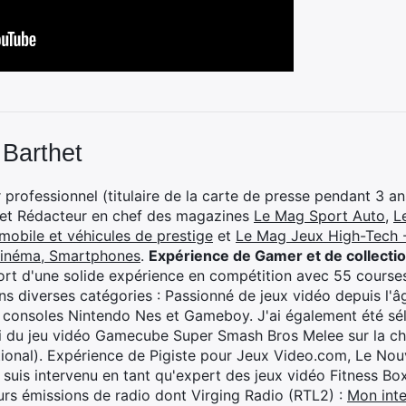
 Barthet
professionnel (titulaire de la carte de presse pendant 3 ans
 et Rédacteur en chef des magazines
Le Mag Sport Auto
,
L
mobile et véhicules de prestige
et
Le Mag Jeux High-Tech -
cinéma, Smartphones
.
Expérience de Gamer et de collecti
rt d'une solide expérience en compétition avec 55 courses
s diverses catégories : Passionné de jeux vidéo depuis l'âge
 consoles Nintendo Nes et Gameboy. J'ai également été séle
i du jeu vidéo Gamecube Super Smash Bros Melee sur la 
ional). Expérience de Pigiste pour Jeux Video.com, Le Nouv
je suis intervenu en tant qu'expert des jeux vidéo Fitness B
eurs émissions de radio dont Virging Radio (RTL2) :
Mon inte