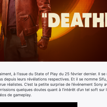
raiment, à l’issue du State of Play du 25 février dernier. Il 
us depuis leurs révélations respectives. Et il se nomme Sifu,
ue réalistes.
C’est la petite surprise de l’événement Sony av
rissions quelques doutes quant à l’intérêt d’un tel soft sur l
déos de gameplay.