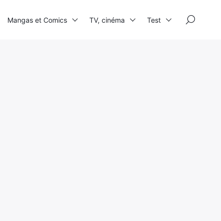
×
Mangas et Comics
TV, cinéma
Test