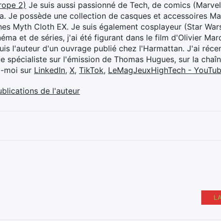
rope 2)
Je suis aussi passionné de Tech, de comics (Marve
ya. Je possède une collection de casques et accessoires Ma
ines Myth Cloth EX. Je suis également cosplayeur (Star War
éma et de séries, j'ai été figurant dans le film d'Olivier M
suis l'auteur d'un ouvrage publié chez l'Harmattan. J'ai ré
ue spécialiste sur l'émission de Thomas Hugues, sur la chaî
z-moi sur
LinkedIn
,
X
,
TikTok
,
LeMagJeuxHighTech - YouTu
ublications de l'auteur
L