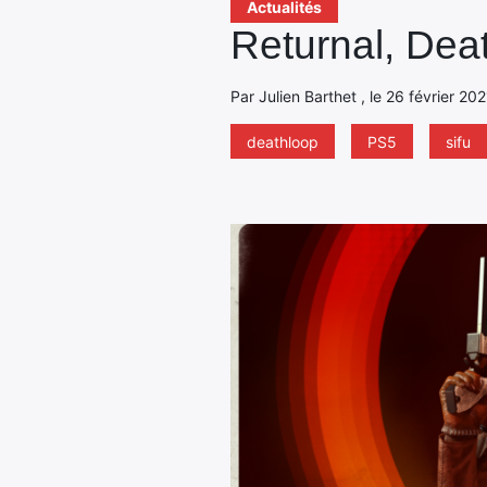
Actualités
Returnal, Deat
Par Julien Barthet , le 26 février 20
deathloop
PS5
sifu