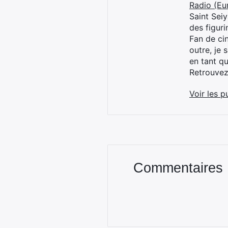
Radio (Eu
Saint Sei
des figur
Fan de cin
outre, je 
en tant q
Retrouve
Voir les p
Commentaires