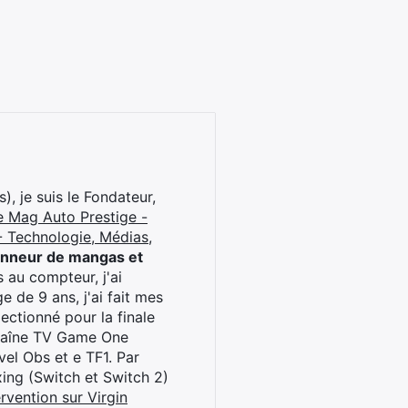
), je suis le Fondateur,
e Mag Auto Prestige -
 Technologie, Médias,
onneur de mangas et
 au compteur, j'ai
 de 9 ans, j'ai fait mes
ctionné pour la finale
chaîne TV Game One
el Obs et e TF1. Par
oxing (Switch et Switch 2)
rvention sur Virgin