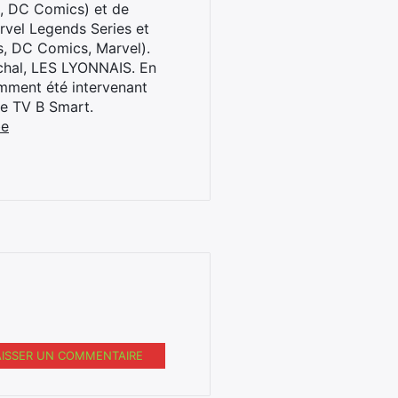
l, DC Comics) et de
rvel Legends Series et
s, DC Comics, Marvel).
archal, LES LYONNAIS. En
cemment été intervenant
ne TV B Smart.
be
AISSER UN COMMENTAIRE