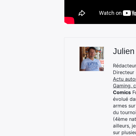
Julien
Rédacteur 
Directeur
Actu auto
Gaming, 
Comics
Fo
évolué dan
armes sur
du tourno
(4ème nat
ailleurs, 
sur plusi