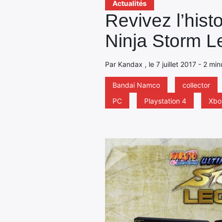
Actualités
Revivez l’hist
Ninja Storm L
Par Kandax , le 7 juillet 2017 - 2 mi
Bandai Namco
collector
PC
Playstation 4
Xbo