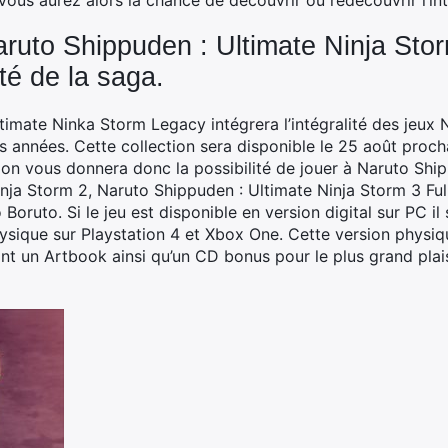
 Vous aurez alors la chance de découvrir ou redécouvrir l’int
aruto Shippuden : Ultimate Ninja St
ité de la saga.
imate Ninka Storm Legacy intégrera l’intégralité des jeux 
s années. Cette collection sera disponible le 25 août proch
ion vous donnera donc la possibilité de jouer à Naruto Ship
nja Storm 2, Naruto Shippuden : Ultimate Ninja Storm 3 Ful
Boruto. Si le jeu est disponible en version digital sur PC i
physique sur Playstation 4 et Xbox One. Cette version physi
nt un Artbook ainsi qu’un CD bonus pour le plus grand plais