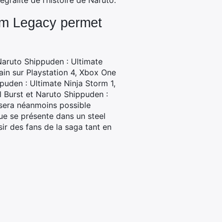
égralité de l’histoire de Naruto.
orm Legacy permet
Naruto Shippuden : Ultimate
ain sur Playstation 4, Xbox One
puden : Ultimate Ninja Storm 1,
l Burst et Naruto Shippuden :
l sera néanmoins possible
que se présente dans un steel
ir des fans de la saga tant en