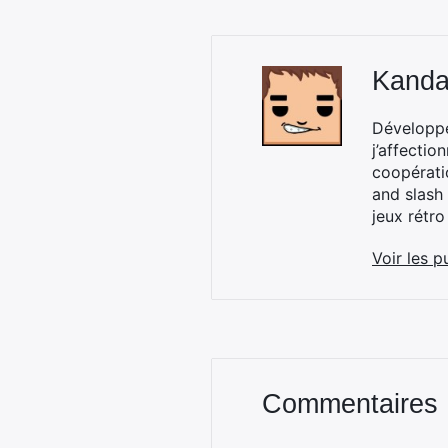
Kand
Développe
j’affectio
coopérati
and slash 
jeux rétro
Voir les p
Commentaires