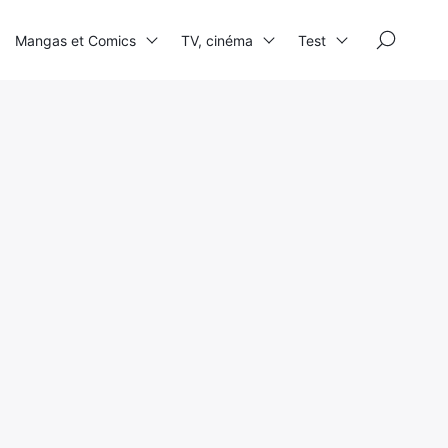
×
Mangas et Comics
TV, cinéma
Test