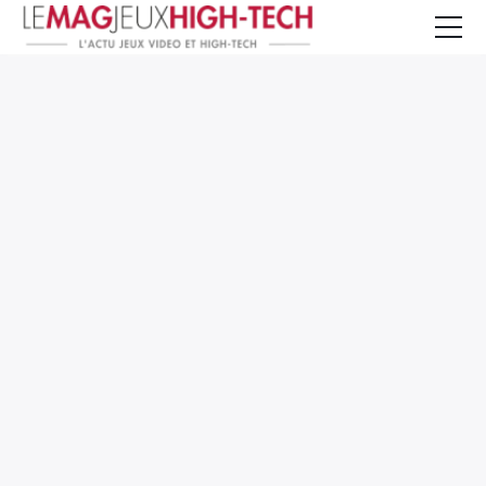
Jeux Vidéo
PC et Hardware
Smartphone et Tablettes
High-Tech
Mangas et Comics
TV, cinéma
Test