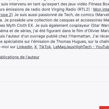
je suis intervenu en tant qu'expert des jeux vidéo Fitness B
eurs émissions de radio dont Virging Radio (RTL2) :
Mon inte
rope 2)
Je suis aussi passionné de Tech, de comics (Marve
ya. Je possède une collection de casques et accessoires Ma
ines Myth Cloth EX. Je suis également cosplayeur (Star War
éma et de séries, j'ai été figurant dans le film d'Olivier M
suis l'auteur d'un ouvrage publié chez l'Harmattan. J'ai ré
ue spécialiste sur l'émission de Thomas Hugues, sur la chaî
z-moi sur
LinkedIn
,
X
,
TikTok
,
LeMagJeuxHighTech - YouTu
ublications de l'auteur