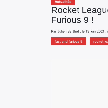
Actualités
Rocket League
Furious 9 !
Par Julien Barthet , le 13 juin 2021 
fast and furious 9
rocket l