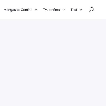
×
Mangas et Comics
TV, cinéma
Test