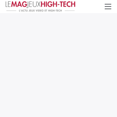
Jeux Vidéo
PC et Hardware
Smartphone et Tablettes
High-Tech
Mangas et Comics
TV, cinéma
Test