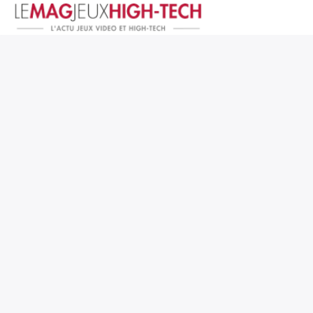
Jeux Vidéo
PC et Hardware
Smartphone et Tablettes
High-Tech
Mangas et Comics
TV, cinéma
Test