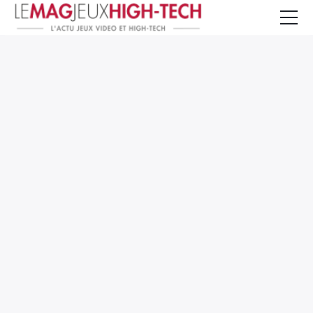
Jeux Vidéo
PC et Hardware
Smartphone et Tablettes
High-Tech
Mangas et Comics
TV, cinéma
Test