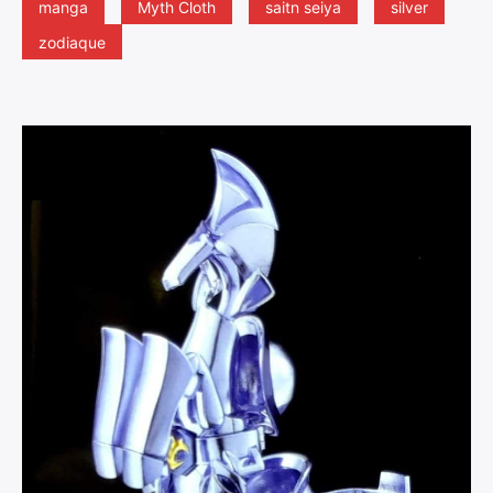
manga
Myth Cloth
saitn seiya
silver
zodiaque