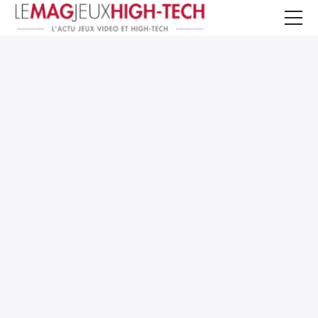
Jeux Vidéo
PC et Hardware
Smartphone et Tablettes
High-Tech
Mangas et Comics
TV, cinéma
Test