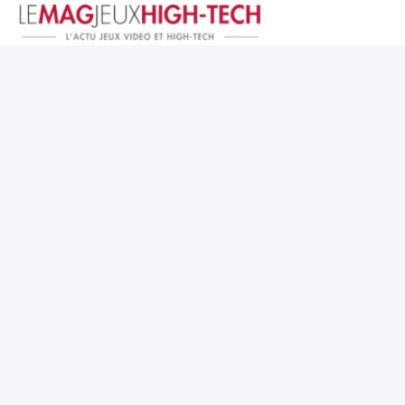
Jeux Vidéo
PC et Hardware
Smartphone et Tablettes
High-Tech
Mangas et Comics
TV, cinéma
Test