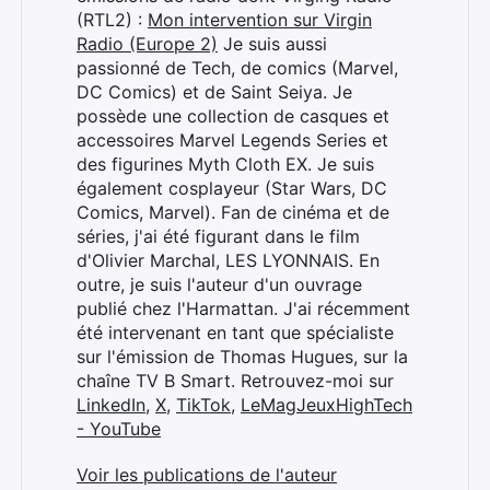
(RTL2) :
Mon intervention sur Virgin
Radio (Europe 2)
Je suis aussi
passionné de Tech, de comics (Marvel,
DC Comics) et de Saint Seiya. Je
possède une collection de casques et
accessoires Marvel Legends Series et
des figurines Myth Cloth EX. Je suis
également cosplayeur (Star Wars, DC
Comics, Marvel). Fan de cinéma et de
séries, j'ai été figurant dans le film
d'Olivier Marchal, LES LYONNAIS. En
outre, je suis l'auteur d'un ouvrage
publié chez l'Harmattan. J'ai récemment
été intervenant en tant que spécialiste
sur l'émission de Thomas Hugues, sur la
chaîne TV B Smart. Retrouvez-moi sur
LinkedIn
,
X
,
TikTok
,
LeMagJeuxHighTech
- YouTube
Voir les publications de l'auteur