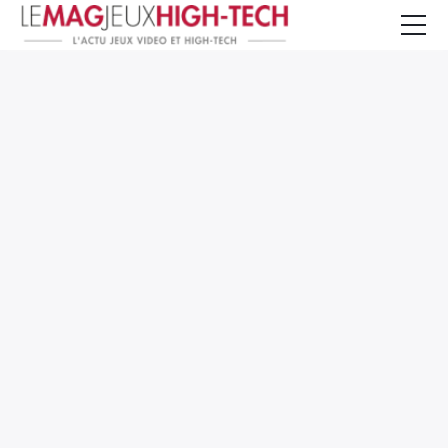
Jeux Vidéo
PC et Hardware
Smartphone et Tablettes
High-Tech
Mangas et Comics
TV, cinéma
Test