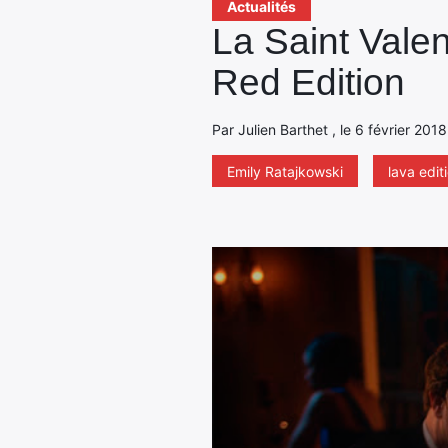
Actualités
La Saint Vale
Red Edition
Par Julien Barthet , le 6 février 201
Emily Ratajkowski
lava edit