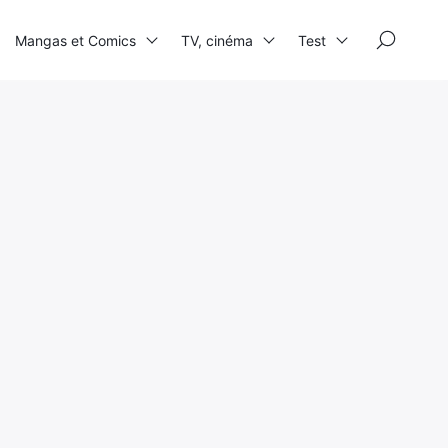
×
Mangas et Comics
TV, cinéma
Test