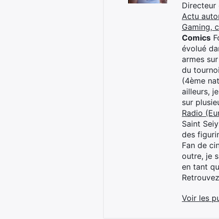
Directeur
Actu auto
Gaming, 
Comics
Fo
évolué dan
armes sur
du tourno
(4ème nat
ailleurs, 
sur plusi
Radio (Eu
Saint Sei
des figur
Fan de cin
outre, je 
en tant q
Retrouve
Voir les p