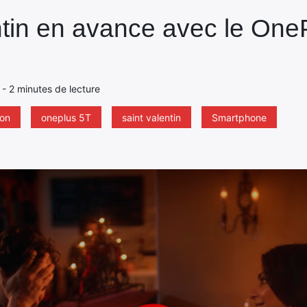
ntin en avance avec le One
8 - 2 minutes de lecture
ion
oneplus 5T
saint valentin
Smartphone