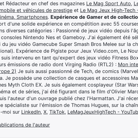
 et Rédacteur en chef des magazines
Le Mag Sport Auto
,
L
mobile et véhicules de prestige
et
Le Mag Jeux High-Tech -
cinéma, Smartphones
.
Expérience de Gamer et de collecti
rt d'une solide expérience en compétition avec 55 courses
s diverses catégories : Passionné de jeux vidéo depuis l'âge
 consoles Nintendo Nes et Gameboy. J'ai également été séle
i du jeu vidéo Gamecube Super Smash Bros Melee sur la 
ional). Expérience de Pigiste pour Jeux Video.com, Le Nouv
je suis intervenu en tant qu'expert des jeux vidéo Fitness B
eurs émissions de radio dont Virging Radio (RTL2) :
Mon inte
rope 2)
Je suis aussi passionné de Tech, de comics (Marve
ya. Je possède une collection de casques et accessoires Ma
ines Myth Cloth EX. Je suis également cosplayeur (Star War
éma et de séries, j'ai été figurant dans le film d'Olivier M
suis l'auteur d'un ouvrage publié chez l'Harmattan. J'ai ré
ue spécialiste sur l'émission de Thomas Hugues, sur la chaî
z-moi sur
LinkedIn
,
X
,
TikTok
,
LeMagJeuxHighTech - YouTu
ublications de l'auteur