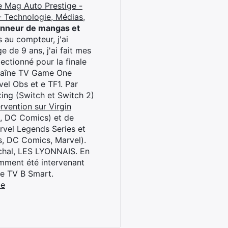
e Mag Auto Prestige -
 Technologie, Médias,
onneur de mangas et
 au compteur, j'ai
 de 9 ans, j'ai fait mes
ctionné pour la finale
chaîne TV Game One
el Obs et e TF1. Par
oxing (Switch et Switch 2)
rvention sur Virgin
l, DC Comics) et de
rvel Legends Series et
s, DC Comics, Marvel).
archal, LES LYONNAIS. En
cemment été intervenant
ne TV B Smart.
be