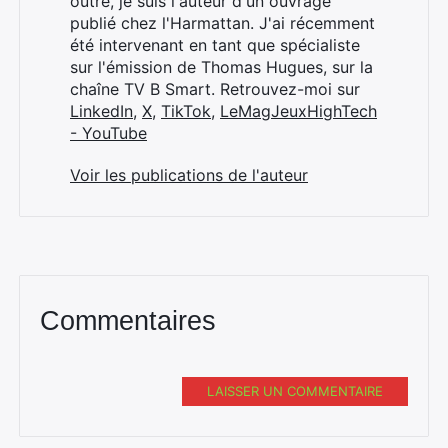
outre, je suis l'auteur d'un ouvrage
publié chez l'Harmattan. J'ai récemment
été intervenant en tant que spécialiste
sur l'émission de Thomas Hugues, sur la
chaîne TV B Smart. Retrouvez-moi sur
LinkedIn
,
X
,
TikTok
,
LeMagJeuxHighTech
- YouTube
Voir les publications de l'auteur
Commentaires
LAISSER UN COMMENTAIRE