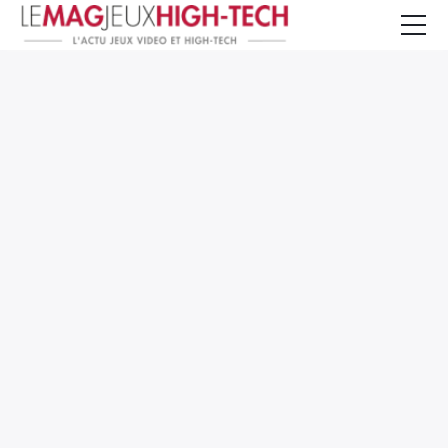
Jeux Vidéo
PC et Hardware
Smartphone et Tablettes
High-Tech
Mangas et Comics
TV, cinéma
Test