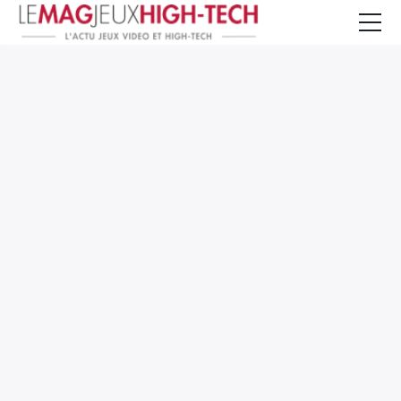
Jeux Vidéo
PC et Hardware
Smartphone et Tablettes
High-Tech
Mangas et Comics
TV, cinéma
Test