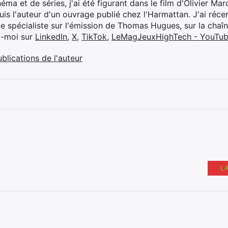
éma et de séries, j'ai été figurant dans le film d'Olivier M
suis l'auteur d'un ouvrage publié chez l'Harmattan. J'ai ré
ue spécialiste sur l'émission de Thomas Hugues, sur la chaî
z-moi sur
LinkedIn
,
X
,
TikTok
,
LeMagJeuxHighTech - YouTu
ublications de l'auteur
L