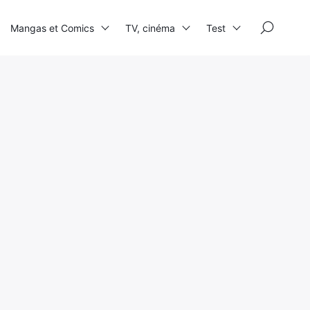
×
Mangas et Comics
TV, cinéma
Test