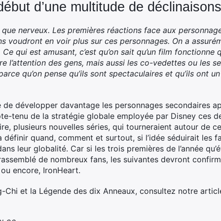
début d’une multitude de déclinaisons
nt que nerveux. Les premières réactions face aux personnag
ns voudront en voir plus sur ces personnages.
On a assurém
 Ce qui est amusant, c’est qu’on sait qu’un film fonctionne
ire l’attention des gens, mais aussi les co-vedettes ou les s
parce qu’on pense qu’ils sont spectaculaires et qu’ils ont un
ne de développer davantage les personnages secondaires ap
te-tenu de la stratégie globale employée par Disney ces de
e, plusieurs nouvelles séries, qui tourneraient autour de c
 définir quand, comment et surtout, si l’idée séduirait les f
ans leur globalité. Car si les trois premières de l’année qu’
t rassemblé de nombreux fans, les suivantes devront confirm
ou encore, IronHeart.
g-Chi et la Légende des dix Anneaux, consultez notre articl