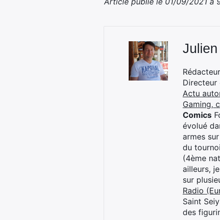
Article publié le 01/09/2021 à
Julien
Rédacteur 
Directeur
Actu auto
Gaming, 
Comics
Fo
évolué dan
armes sur
du tourno
(4ème nat
ailleurs, 
sur plusi
Radio (Eu
Saint Sei
des figur