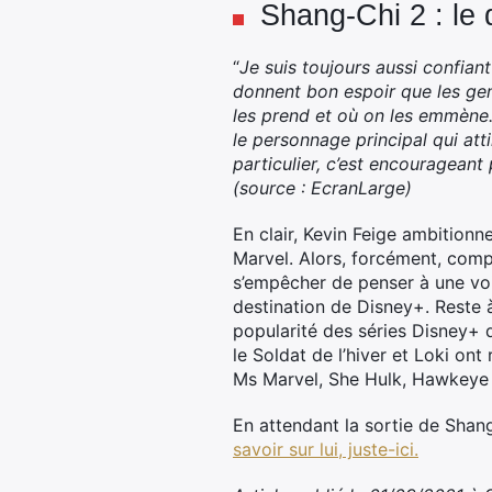
Shang-Chi 2 : le 
“
Je suis toujours aussi confia
donnent bon espoir que les ge
les prend et où on les emmène.
le personnage principal qui att
particulier, c’est encourageant 
(source : EcranLarge)
En clair, Kevin Feige ambition
Marvel. Alors, forcément, comp
s’empêcher de penser à une voir
destination de Disney+. Reste à
popularité des séries Disney+ d
le Soldat de l’hiver et Loki on
Ms Marvel, She Hulk, Hawkeye 
En attendant la sortie de Shan
savoir sur lui, juste-ici.