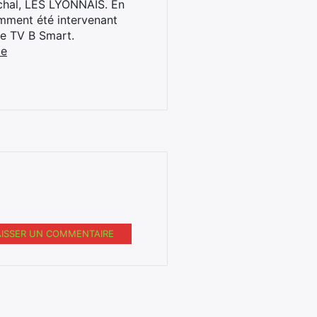
archal, LES LYONNAIS. En
cemment été intervenant
ne TV B Smart.
be
AISSER UN COMMENTAIRE