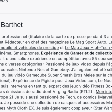
 9h36
 Barthet
professionnel (titulaire de la carte de presse pendant 3 ans
 et Rédacteur en chef des magazines
Le Mag Sport Auto
,
L
mobile et véhicules de prestige
et
Le Mag Jeux High-Tech -
cinéma, Smartphones
.
Expérience de Gamer et de collecti
rt d'une solide expérience en compétition avec 55 courses
s diverses catégories : Passionné de jeux vidéo depuis l'âge
 consoles Nintendo Nes et Gameboy. J'ai également été séle
i du jeu vidéo Gamecube Super Smash Bros Melee sur la 
ional). Expérience de Pigiste pour Jeux Video.com, Le Nouv
je suis intervenu en tant qu'expert des jeux vidéo Fitness B
eurs émissions de radio dont Virging Radio (RTL2) :
Mon inte
rope 2)
Je suis aussi passionné de Tech, de comics (Marve
ya. Je possède une collection de casques et accessoires Ma
ines Myth Cloth EX. Je suis également cosplayeur (Star War