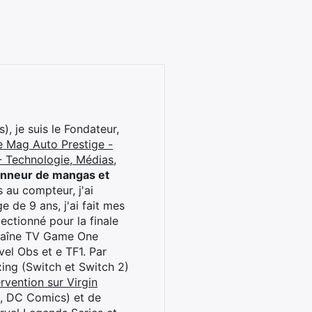
), je suis le Fondateur,
e Mag Auto Prestige -
 Technologie, Médias,
onneur de mangas et
 au compteur, j'ai
 de 9 ans, j'ai fait mes
ctionné pour la finale
chaîne TV Game One
el Obs et e TF1. Par
oxing (Switch et Switch 2)
rvention sur Virgin
l, DC Comics) et de