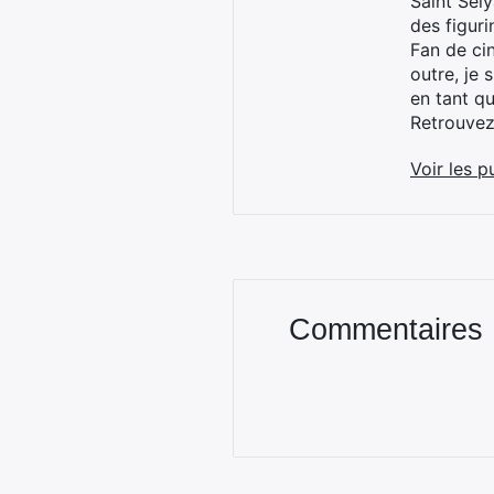
Saint Sei
des figur
Fan de cin
outre, je 
en tant q
Retrouve
Voir les p
Commentaires