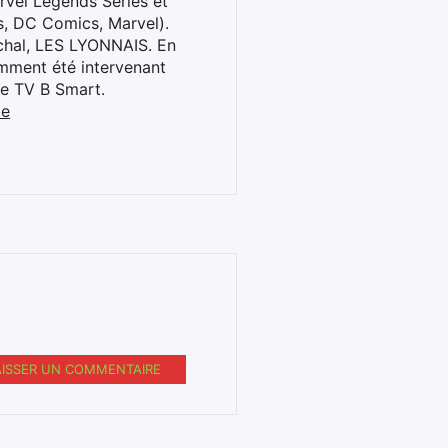
rvel Legends Series et
s, DC Comics, Marvel).
archal, LES LYONNAIS. En
cemment été intervenant
ne TV B Smart.
be
AISSER UN COMMENTAIRE