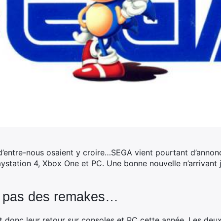
d’entre-nous osaient y croire…SEGA vient pourtant d’annonc
ystation 4, Xbox One et PC. Une bonne nouvelle n’arrivant j
: pas des remakes…
 donc leur retour sur consoles et PC cette année. Les deu