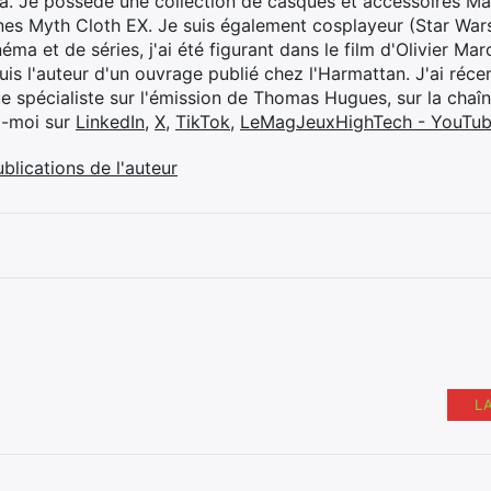
ya. Je possède une collection de casques et accessoires Ma
ines Myth Cloth EX. Je suis également cosplayeur (Star War
éma et de séries, j'ai été figurant dans le film d'Olivier M
suis l'auteur d'un ouvrage publié chez l'Harmattan. J'ai ré
ue spécialiste sur l'émission de Thomas Hugues, sur la chaî
z-moi sur
LinkedIn
,
X
,
TikTok
,
LeMagJeuxHighTech - YouTu
ublications de l'auteur
L