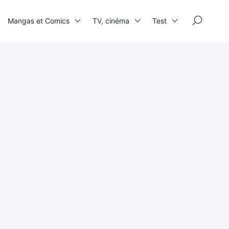
×
Mangas et Comics
TV, cinéma
Test