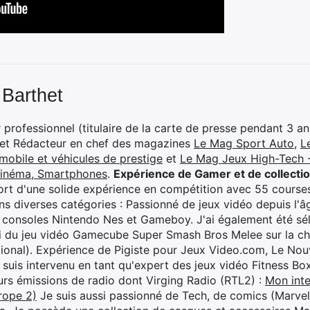
 Barthet
professionnel (titulaire de la carte de presse pendant 3 ans
 et Rédacteur en chef des magazines
Le Mag Sport Auto
,
L
mobile et véhicules de prestige
et
Le Mag Jeux High-Tech -
cinéma, Smartphones
.
Expérience de Gamer et de collecti
rt d'une solide expérience en compétition avec 55 courses
s diverses catégories : Passionné de jeux vidéo depuis l'âge
 consoles Nintendo Nes et Gameboy. J'ai également été séle
i du jeu vidéo Gamecube Super Smash Bros Melee sur la 
ional). Expérience de Pigiste pour Jeux Video.com, Le Nouv
je suis intervenu en tant qu'expert des jeux vidéo Fitness B
eurs émissions de radio dont Virging Radio (RTL2) :
Mon inte
rope 2)
Je suis aussi passionné de Tech, de comics (Marve