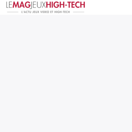
Jeux Vidéo
PC et Hardware
Smartphone et Tablettes
High-Tech
Mangas et Comics
TV, cinéma
Test