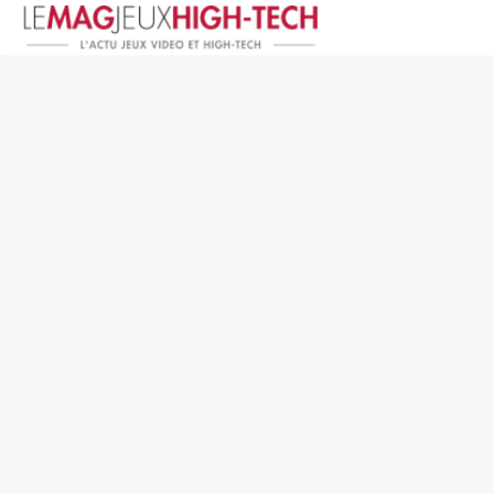
Jeux Vidéo
PC et Hardware
Smartphone et Tablettes
High-Tech
Mangas et Comics
TV, cinéma
Test