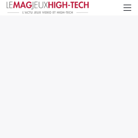
Jeux Vidéo
PC et Hardware
Smartphone et Tablettes
High-Tech
Mangas et Comics
TV, cinéma
Test