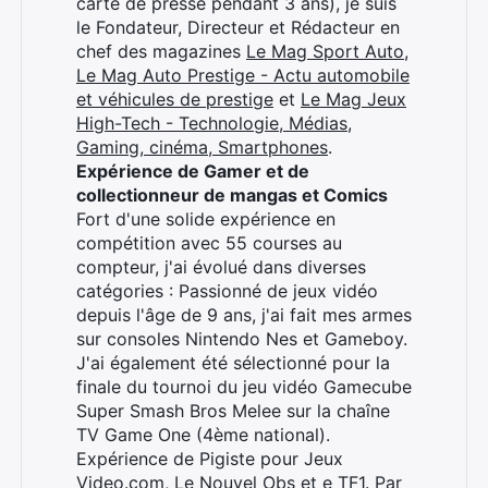
carte de presse pendant 3 ans), je suis
le Fondateur, Directeur et Rédacteur en
chef des magazines
Le Mag Sport Auto
,
Le Mag Auto Prestige - Actu automobile
et véhicules de prestige
et
Le Mag Jeux
High-Tech - Technologie, Médias,
Gaming, cinéma, Smartphones
.
Expérience de Gamer et de
collectionneur de mangas et Comics
Fort d'une solide expérience en
compétition avec 55 courses au
compteur, j'ai évolué dans diverses
catégories : Passionné de jeux vidéo
depuis l'âge de 9 ans, j'ai fait mes armes
sur consoles Nintendo Nes et Gameboy.
J'ai également été sélectionné pour la
finale du tournoi du jeu vidéo Gamecube
Super Smash Bros Melee sur la chaîne
TV Game One (4ème national).
Expérience de Pigiste pour Jeux
Video.com, Le Nouvel Obs et e TF1. Par