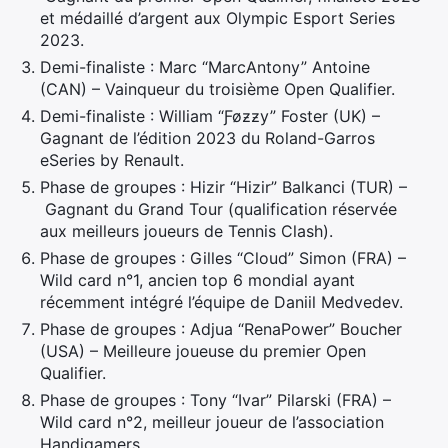
et médaillé d’argent aux Olympic Esport Series
2023.
Demi-finaliste : Marc “MarcAntony” Antoine
(CAN) – Vainqueur du troisième Open Qualifier.
Demi-finaliste : William “Ƒøƶƶу” Foster (UK) –
Gagnant de l’édition 2023 du Roland-Garros
eSeries by Renault.
Phase de groupes : Hizir “Hizir” Balkanci (TUR) –
Gagnant du Grand Tour (qualification réservée
aux meilleurs joueurs de Tennis Clash).
×
Phase de groupes : Gilles “Cloud” Simon (FRA) –
Wild card n°1, ancien top 6 mondial ayant
récemment intégré l’équipe de Daniil Medvedev.
Phase de groupes : Adjua “RenaPower” Boucher
Rechercher
(USA) – Meilleure joueuse du premier Open
:
Qualifier.
Phase de groupes : Tony “Ivar” Pilarski (FRA) –
Wild card n°2, meilleur joueur de l’association
Handigamers.