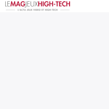
Jeux Vidéo
PC et Hardware
Smartphone et Tablettes
High-Tech
Mangas et Comics
TV, cinéma
Test