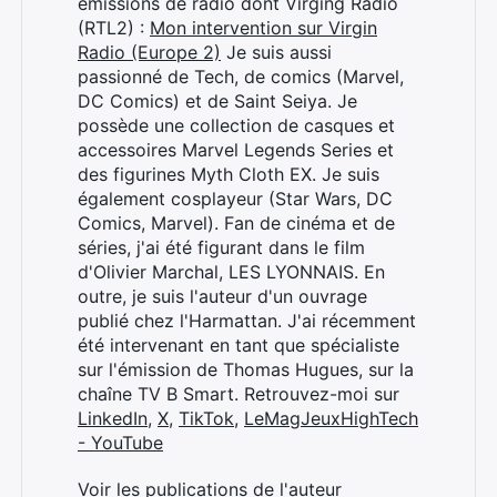
émissions de radio dont Virging Radio
(RTL2) :
Mon intervention sur Virgin
Radio (Europe 2)
Je suis aussi
passionné de Tech, de comics (Marvel,
DC Comics) et de Saint Seiya. Je
possède une collection de casques et
accessoires Marvel Legends Series et
des figurines Myth Cloth EX. Je suis
également cosplayeur (Star Wars, DC
Comics, Marvel). Fan de cinéma et de
séries, j'ai été figurant dans le film
d'Olivier Marchal, LES LYONNAIS. En
outre, je suis l'auteur d'un ouvrage
publié chez l'Harmattan. J'ai récemment
été intervenant en tant que spécialiste
sur l'émission de Thomas Hugues, sur la
chaîne TV B Smart. Retrouvez-moi sur
LinkedIn
,
X
,
TikTok
,
LeMagJeuxHighTech
- YouTube
Voir les publications de l'auteur