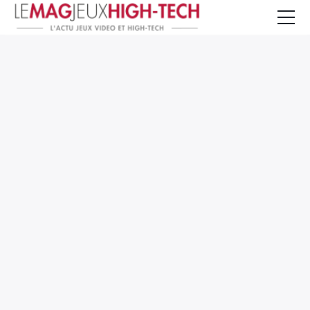
Jeux Vidéo
PC et Hardware
Smartphone et Tablettes
High-Tech
Mangas et Comics
TV, cinéma
Test