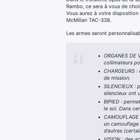
Rambo, ce sera à vous de choisi
Vous aurez à votre disposition 
McMillan TAC-338.
Les armes seront personnalisabl
ORGANES DE VIS
collimateurs po
CHARGEURS : de
de mission.
SILENCIEUX : pa
silencieux ont 
BIPIED : permet
le sol. Dans ce
CAMOUFLAGE : d
un camouflage 
d’autres (cert
VISION : des ac