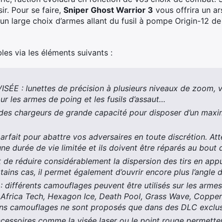
r. Pour se faire,
Sniper Ghost Warrior 3
vous offrira un ar
un large choix d’armes allant du fusil à pompe Origin-12 de
es via les éléments suivants :
ÉE : lunettes de précision à plusieurs niveaux de zoom, vi
ur les armes de poing et les fusils d’assaut…
s chargeurs de grande capacité pour disposer d’un maxi
rfait pour abattre vos adversaires en toute discrétion. Atte
une durée de vie limitée et ils doivent être réparés au bout
 de réduire considérablement la dispersion des tirs en appu
rtains cas, il permet également d’ouvrir encore plus l’angle d
ifférents camouflages peuvent être utilisés sur les armes.
Africa Tech, Hexagon Ice, Death Pool, Grass Wave, Coppe
ains camouflages ne sont proposés que dans des DLC exclusi
cessoires comme la visée laser ou le point rouge permetten