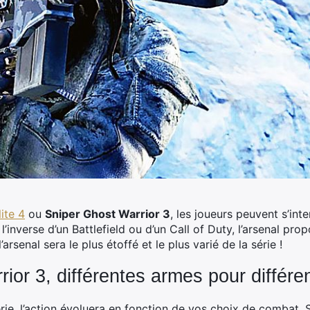
ite 4
ou
Sniper Ghost Warrior 3
, les joueurs peuvent s’inte
 l’inverse d’un Battlefield ou d’un Call of Duty, l’arsenal pro
arsenal sera le plus étoffé et le plus varié de la série !
ior 3, différentes armes pour différ
rie, l’action évoluera en fonction de vos choix de combat. S