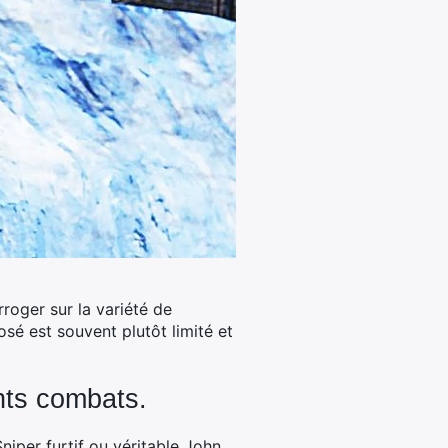
rroger sur la variété de
posé est souvent plutôt limité et
ents combats.
niper furtif ou véritable John