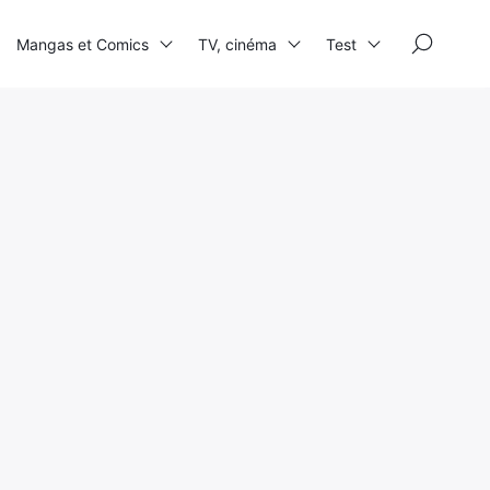
×
Mangas et Comics
TV, cinéma
Test