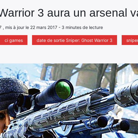
arrior 3 aura un arsenal v
 , mis à jour le 22 mars 2017 - 3 minutes de lecture
ci games
date de sortie Sniper: Ghost Warrior 3
snipe