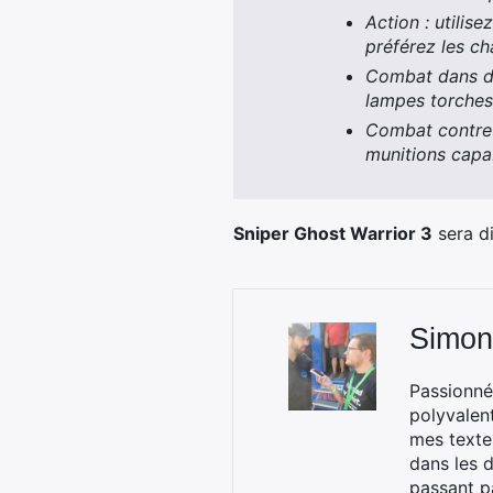
Action : utili
préférez les ch
Combat dans de
lampes torches 
Combat contre d
munitions capab
Sniper Ghost Warrior 3
sera di
Simon
Passionné
polyvalen
mes textes
dans les d
passant p