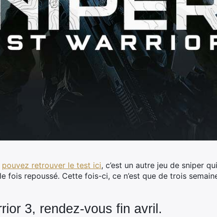
s
pouvez retrouver le test ici
, c’est un autre jeu de sniper qu
e fois repoussé. Cette fois-ci, ce n’est que de trois semai
ior 3, rendez-vous fin avril.