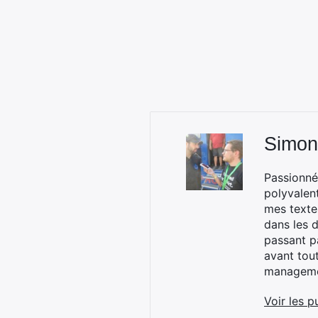
Simon
Passionné
polyvalen
mes textes
dans les d
passant p
avant tou
managemen
Voir les p