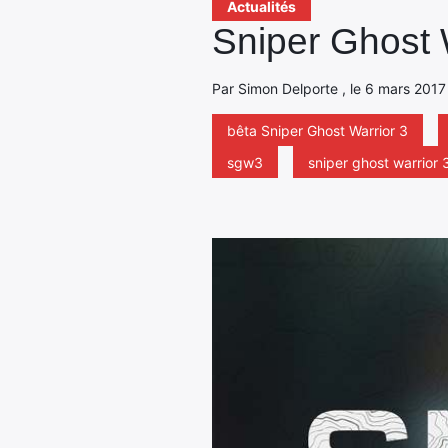
Actualités
Sniper Ghost 
Par Simon Delporte , le 6 mars 2017
bêta Sniper Ghost Warrior 3
sgw3
sniper ghost warrior 