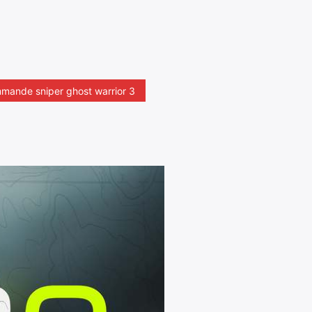
mande sniper ghost warrior 3