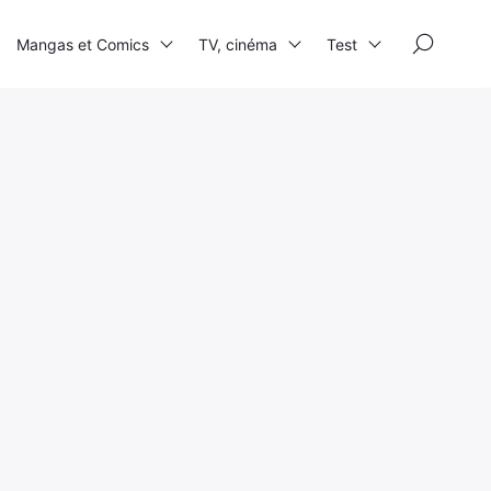
×
Mangas et Comics
TV, cinéma
Test