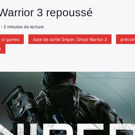
Warrior 3 repoussé
 - 2 minutes de lecture
ci games
date de sortie Sniper: Ghost Warrior 3
précom
3