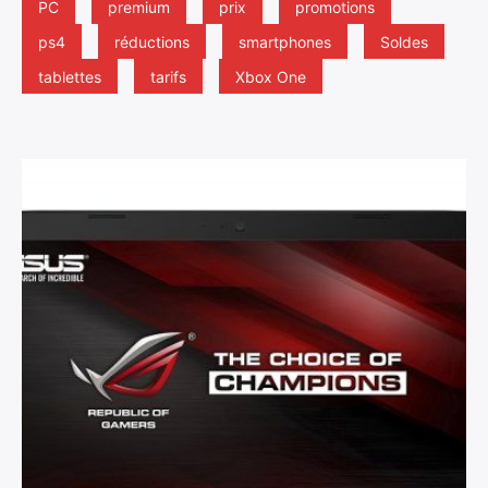
PC
premium
prix
promotions
ps4
réductions
smartphones
Soldes
tablettes
tarifs
Xbox One