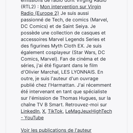
émissions de radio dont Virging Radio
(RTL2) :
Mon intervention sur Virgin
Radio (Europe 2)
Je suis aussi
passionné de Tech, de comics (Marvel,
DC Comics) et de Saint Seiya. Je
possède une collection de casques et
accessoires Marvel Legends Series et
des figurines Myth Cloth EX. Je suis
également cosplayeur (Star Wars, DC
Comics, Marvel). Fan de cinéma et de
séries, j'ai été figurant dans le film
d'Olivier Marchal, LES LYONNAIS. En
outre, je suis l'auteur d'un ouvrage
publié chez l'Harmattan. J'ai récemment
été intervenant en tant que spécialiste
sur l'émission de Thomas Hugues, sur la
chaîne TV B Smart. Retrouvez-moi sur
LinkedIn
,
X
,
TikTok
,
LeMagJeuxHighTech
- YouTube
Voir les publications de l'auteur