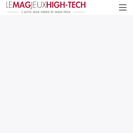
Jeux Vidéo
PC et Hardware
Smartphone et Tablettes
High-Tech
Mangas et Comics
TV, cinéma
Test