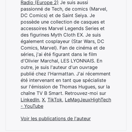
Radio (Europe 2)
Je suis aussi
passionné de Tech, de comics (Marvel,
DC Comics) et de Saint Seiya. Je
possède une collection de casques et
accessoires Marvel Legends Series et
des figurines Myth Cloth EX. Je suis
également cosplayeur (Star Wars, DC
Comics, Marvel). Fan de cinéma et de
séries, j'ai été figurant dans le film
d'Olivier Marchal, LES LYONNAIS. En
outre, je suis l'auteur d'un ouvrage
publié chez l'Harmattan. J'ai récemment
été intervenant en tant que spécialiste
sur l'émission de Thomas Hugues, sur la
chaîne TV B Smart. Retrouvez-moi sur
LinkedIn
,
X
,
TikTok
,
LeMagJeuxHighTech
- YouTube
Voir les publications de l'auteur