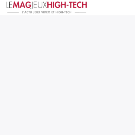
Jeux Vidéo
PC et Hardware
Smartphone et Tablettes
High-Tech
Mangas et Comics
TV, cinéma
Test