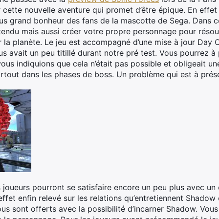
r cette nouvelle aventure qui promet d’être épique. En effet
plus grand bonheur des fans de la mascotte de Sega. Dans c
ntendu mais aussi créer votre propre personnage pour réso
 la planète. Le jeu est accompagné d’une mise à jour Day 
us avait un peu titillé durant notre pré test. Vous pourrez 
us indiquions que cela n’était pas possible et obligeait un
rtout dans les phases de boss. Un problème qui est à prése
es joueurs pourront se satisfaire encore un peu plus avec u
ffet enfin relevé sur les relations qu’entretiennent Shadow e
s sont offerts avec la possibilité d’incarner Shadow. Vous 