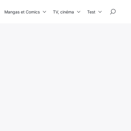
×
Mangas et Comics
TV, cinéma
Test