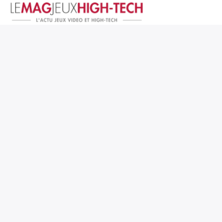
Jeux Vidéo
PC et Hardware
Smartphone et Tablettes
High-Tech
Mangas et Comics
TV, cinéma
Test