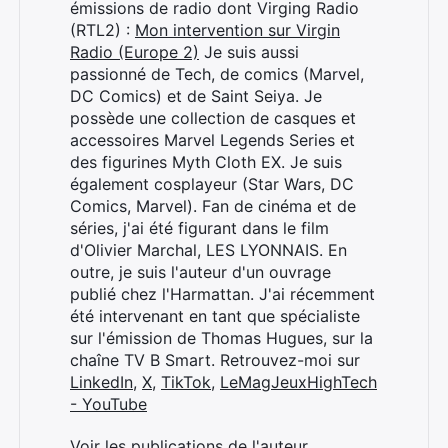
émissions de radio dont Virging Radio
(RTL2) :
Mon intervention sur Virgin
Radio (Europe 2)
Je suis aussi
passionné de Tech, de comics (Marvel,
DC Comics) et de Saint Seiya. Je
possède une collection de casques et
accessoires Marvel Legends Series et
des figurines Myth Cloth EX. Je suis
également cosplayeur (Star Wars, DC
Comics, Marvel). Fan de cinéma et de
séries, j'ai été figurant dans le film
d'Olivier Marchal, LES LYONNAIS. En
outre, je suis l'auteur d'un ouvrage
publié chez l'Harmattan. J'ai récemment
été intervenant en tant que spécialiste
sur l'émission de Thomas Hugues, sur la
chaîne TV B Smart. Retrouvez-moi sur
LinkedIn
,
X
,
TikTok
,
LeMagJeuxHighTech
- YouTube
Voir les publications de l'auteur