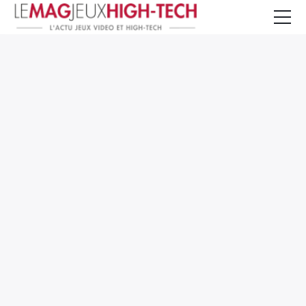
Jeux Vidéo
PC et Hardware
Smartphone et Tablettes
High-Tech
Mangas et Comics
TV, cinéma
Test