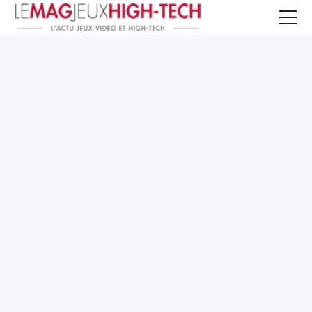
Jeux Vidéo
PC et Hardware
Smartphone et Tablettes
High-Tech
Mangas et Comics
TV, cinéma
Test