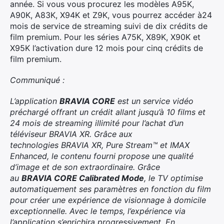
année. Si vous vous procurez les modèles A95K,
×
A90K, A83K, X94K et Z9K, vous pourrez accéder à24
mois de service de streaming suivi de dix crédits de
film premium. Pour les séries A75K, X89K, X90K et
X95K l’activation dure 12 mois pour cinq crédits de
film premium.
Rechercher
:
Communiqué :
L’application
BRAVIA CORE
est un service vidéo
préchargé offrant un crédit allant jusqu’à 10 films et
24 mois de streaming illimité pour l’achat d’un
téléviseur BRAVIA XR. Grâce aux
technologies BRAVIA XR, Pure Stream™ et IMAX
Enhanced, le contenu fourni propose une qualité
d’image et de son extraordinaire. Grâce
au
BRAVIA CORE Calibrated Mode
, le TV optimise
automatiquement ses paramètres en fonction du film
pour créer une expérience de visionnage à domicile
exceptionnelle. Avec le temps, l’expérience via
l’application s’enrichira progressivement. En