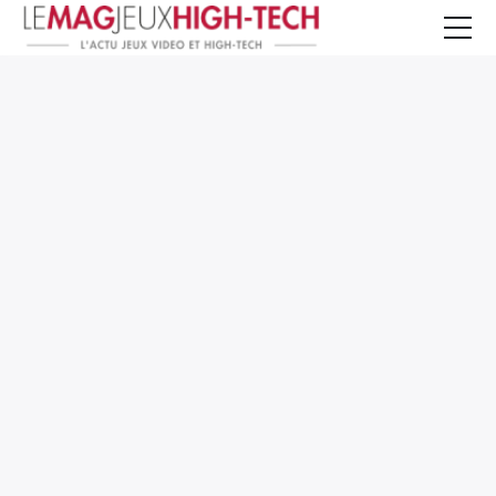
Jeux Vidéo
PC et Hardware
Smartphone et Tablettes
High-Tech
Mangas et Comics
TV, cinéma
Test