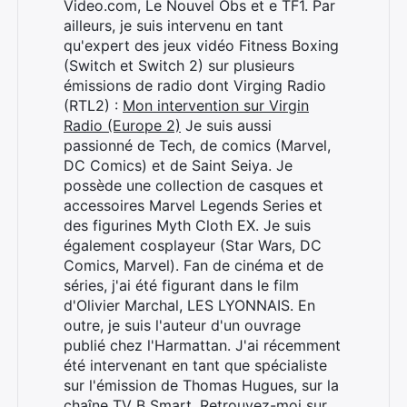
Video.com, Le Nouvel Obs et e TF1. Par
ailleurs, je suis intervenu en tant
qu'expert des jeux vidéo Fitness Boxing
(Switch et Switch 2) sur plusieurs
émissions de radio dont Virging Radio
(RTL2) :
Mon intervention sur Virgin
Radio (Europe 2)
Je suis aussi
passionné de Tech, de comics (Marvel,
DC Comics) et de Saint Seiya. Je
possède une collection de casques et
accessoires Marvel Legends Series et
des figurines Myth Cloth EX. Je suis
également cosplayeur (Star Wars, DC
Comics, Marvel). Fan de cinéma et de
séries, j'ai été figurant dans le film
d'Olivier Marchal, LES LYONNAIS. En
outre, je suis l'auteur d'un ouvrage
Rechercher
publié chez l'Harmattan. J'ai récemment
:
été intervenant en tant que spécialiste
sur l'émission de Thomas Hugues, sur la
chaîne TV B Smart. Retrouvez-moi sur