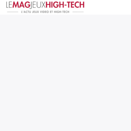
Jeux Vidéo
PC et Hardware
Smartphone et Tablettes
High-Tech
Mangas et Comics
TV, cinéma
Test