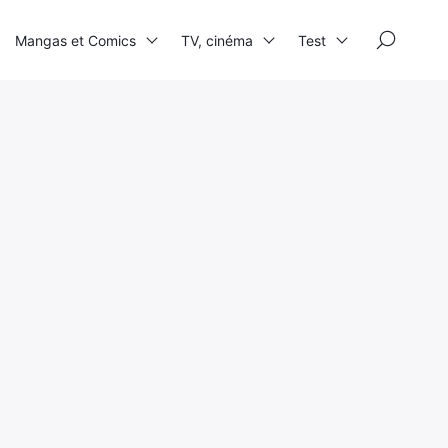
×
Mangas et Comics
TV, cinéma
Test