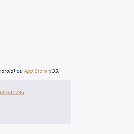
ndroid) ou
App Store
(iOS)
ER3smfZz8o