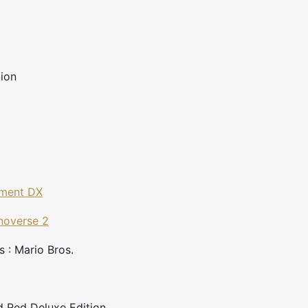
tion
ment DX
noverse 2
 : Mario Bros.
d Red Deluxe Edition