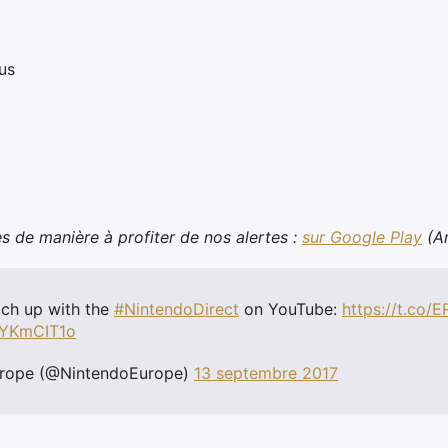
us
s de manière à profiter de nos alertes :
sur Google Play
(A
tch up with the
#NintendoDirect
on YouTube:
https://t.co/
fbYKmCIT1o
urope (@NintendoEurope)
13 septembre 2017