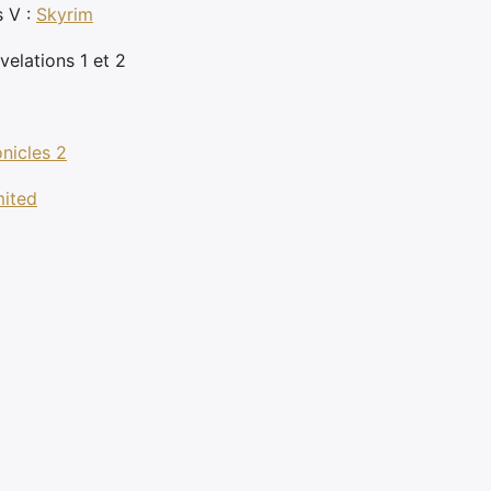
s V :
Skyrim
velations 1 et 2
nicles 2
mited