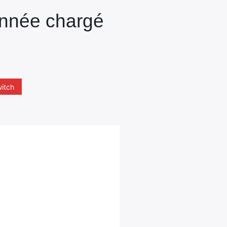
’année chargé
witch