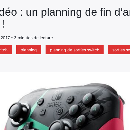
idéo : un planning de fin d
 !
 2017 - 3 minutes de lecture
itch
planning
planning de sorties switch
sorties s