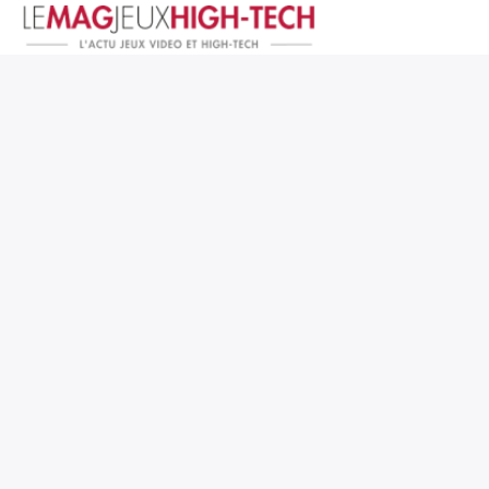
Jeux Vidéo
PC et Hardware
Smartphone et Tablettes
High-Tech
Mangas et Comics
TV, cinéma
Test