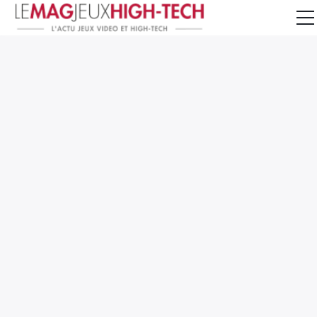
Jeux Vidéo
PC et Hardware
Smartphone et Tablettes
High-Tech
Mangas et Comics
TV, cinéma
Test