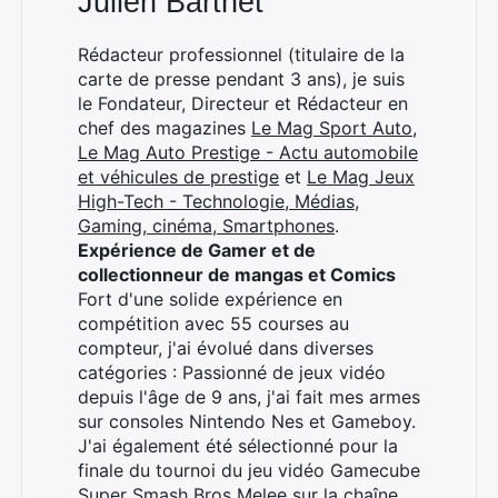
Julien Barthet
Rédacteur professionnel (titulaire de la
carte de presse pendant 3 ans), je suis
le Fondateur, Directeur et Rédacteur en
chef des magazines
Le Mag Sport Auto
,
Le Mag Auto Prestige - Actu automobile
et véhicules de prestige
et
Le Mag Jeux
High-Tech - Technologie, Médias,
Gaming, cinéma, Smartphones
.
Expérience de Gamer et de
collectionneur de mangas et Comics
Fort d'une solide expérience en
compétition avec 55 courses au
compteur, j'ai évolué dans diverses
catégories : Passionné de jeux vidéo
depuis l'âge de 9 ans, j'ai fait mes armes
sur consoles Nintendo Nes et Gameboy.
J'ai également été sélectionné pour la
finale du tournoi du jeu vidéo Gamecube
Super Smash Bros Melee sur la chaîne