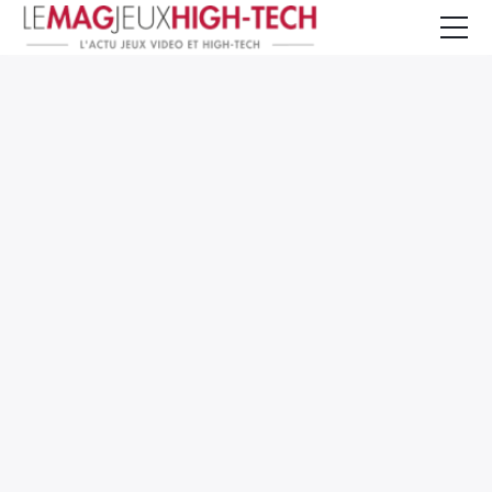
Jeux Vidéo
PC et Hardware
Smartphone et Tablettes
High-Tech
Mangas et Comics
TV, cinéma
Test