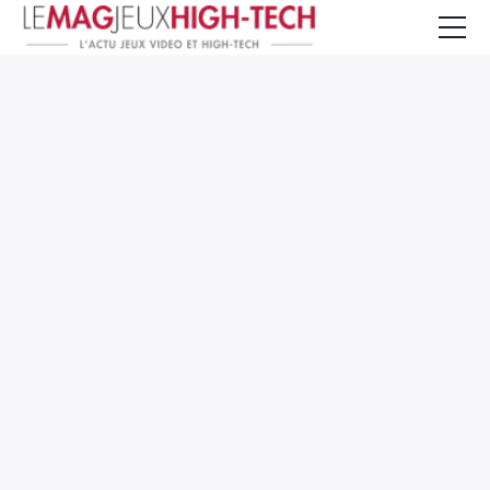
Jeux Vidéo
PC et Hardware
Smartphone et Tablettes
High-Tech
Mangas et Comics
TV, cinéma
Test