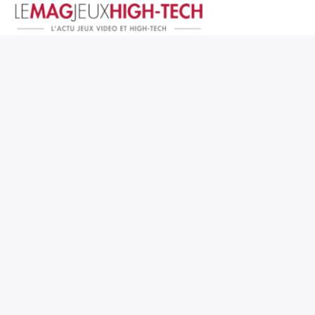
Jeux Vidéo
PC et Hardware
Smartphone et Tablettes
High-Tech
Mangas et Comics
TV, cinéma
Test