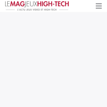
Jeux Vidéo
PC et Hardware
Smartphone et Tablettes
High-Tech
Mangas et Comics
TV, cinéma
Test