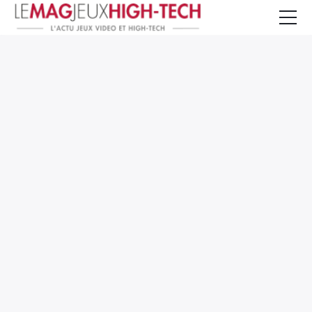
Jeux Vidéo
PC et Hardware
Smartphone et Tablettes
High-Tech
Mangas et Comics
TV, cinéma
Test