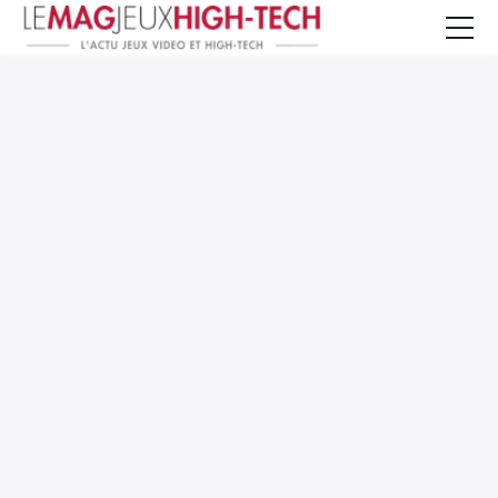
Jeux Vidéo
PC et Hardware
Smartphone et Tablettes
High-Tech
Mangas et Comics
TV, cinéma
Test