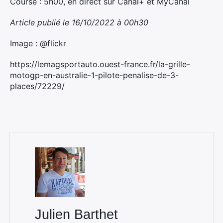
Course : 5h00, en direct sur Canal+ et MyCanal
Article publié le 16/10/2022 à 00h30
Image : @flickr
https://lemagsportauto.ouest-france.fr/la-grille-
motogp-en-australie-1-pilote-penalise-de-3-
places/72229/
×
Rechercher
:
Julien Barthet