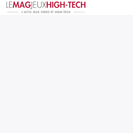
Jeux Vidéo
PC et Hardware
Smartphone et Tablettes
High-Tech
Mangas et Comics
TV, cinéma
Test